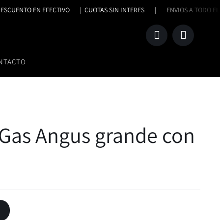
 DESCUENTO EN EFECTIVO |
CUOTAS SIN INTERES | ENVIOS A TOD
NTACTO
r
Accesorios
ores
a Gas Angus grande con
factor Ñuke Bahia