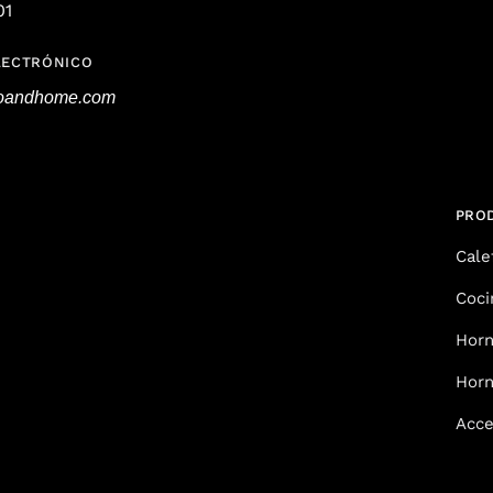
01
LECTRÓNICO
roandhome.com
PRO
Cale
Coci
Horn
Horn
Acce