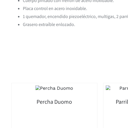
Cuerpo pintado con frentín de acero inoxidable.
Placa control en acero inoxidable.
1 quemador, encendido piezoeléctrico, multigas, 2 parri
Grasero extraíble enlozado.
Percha Duomo
Parri