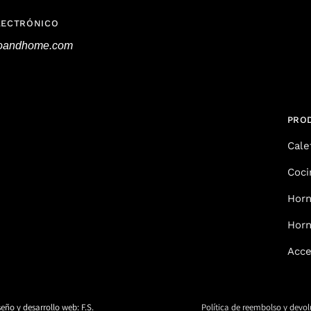
LECTRÓNICO
roandhome.com
PRO
Cale
Coci
Horn
Horn
Acce
seño y desarrollo web: F.S.
Política de reembolso y devo