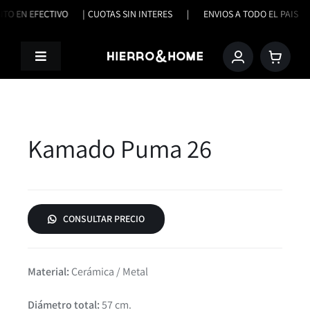
Saltar
ENTO EN EFECTIVO |
CUOTAS SIN INTERES | ENVIOS A TODO EL PA
al
contenido
Toggle
Navigation
Productos
Nosotros
Kamado Puma 26
Trabajos Terminados
CONSULTAR PRECIO
Contacto
Material:
Cerámica / Metal
Diámetro total:
57 cm.