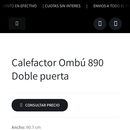
Saltar
SCUENTO EN EFECTIVO |
CUOTAS SIN INTERES | ENVIOS A TODO E
al
contenido
Toggle
Navigation
Productos
Nosotros
Calefactor Ombú 890
Doble puerta
Trabajos Terminados
Contacto
CONSULTAR PRECIO
Ancho:
90.7 cm