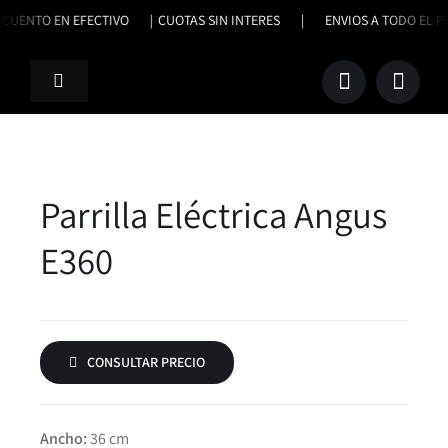
Saltar
SCUENTO EN EFECTIVO |
CUOTAS SIN INTERES | ENVIOS A TODO E
al
contenido
Toggle
Navigation
Productos
Nosotros
Parrilla Eléctrica Angus
E360
Trabajos Terminados
Contacto
CONSULTAR PRECIO
Ancho:
36 cm