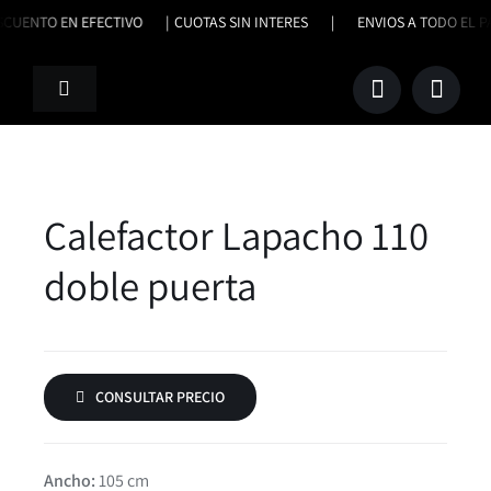
Saltar
ESCUENTO EN EFECTIVO |
CUOTAS SIN INTERES | ENVIOS A TODO E
al
contenido
Toggle
Navigation
Productos
Nosotros
Calefactor Lapacho 110
doble puerta
Trabajos Terminados
Contacto
CONSULTAR PRECIO
Ancho:
105 cm